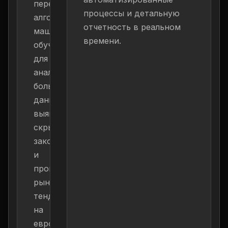
передовые
процессы и детальную
алгоритмы
отчетность в реальном
машинного
времени.
обучения
для
анализа
больших
данных,
выявления
скрытых
закономерностей
и
прогнозирования
рыночных
тенденций
на
европейских