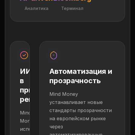
Аналитика
Терминал
ИИ
Автоматизация и
в
прозрачность
принятии
Mind Money
решений
устанавливает новые
стандарты прозрачности
Mind
на европейском рынке
Money
через
использует
автоматизированные